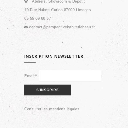
Ateliers, Showroom & Dépôt :
10 Rue Hubert Curien 87000 Limoges
05 55 09 88 67
contact@perspectivehabiterlebeau.fr
INSCRIPTION NEWSLETTER
Email**
Consulter les
mentions légales
.