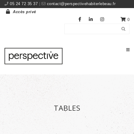
05 24 72 35 37
|
contact@perspectivehabiterlebeau.fr
Accès privé
0
TABLES