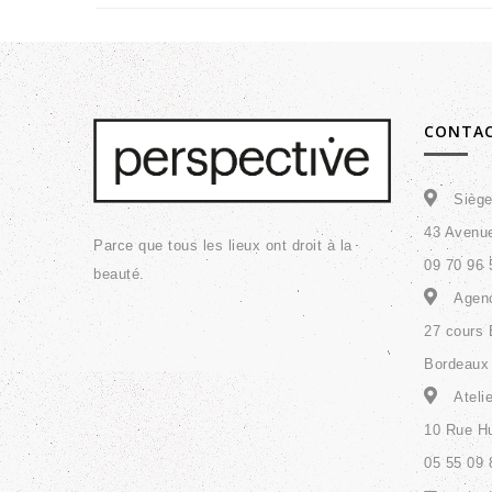
CONTA
Siège
43 Avenu
Parce que tous les lieux ont droit à la
09 70 96 
beauté.
Agenc
27 cours 
Bordeaux 
Ateli
10 Rue Hu
05 55 09 