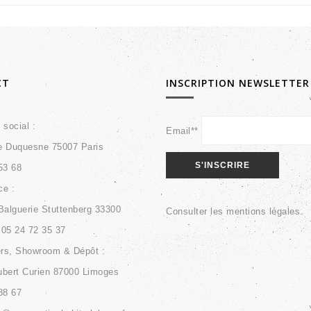
CT
INSCRIPTION NEWSLETTER
 social :
Email**
e Duquesne 75007 Paris
53 68
e :
Balguerie Stuttenberg 33300
Consulter les
mentions légales
.
05 24 72 35 37
ers, Showroom & Dépôt :
bert Curien 87000 Limoges
88 67