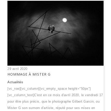
29 avril 2020
HOMMAGE À MISTER G
Actualités
[vc_row][vc_column][vc_empty_space height="50px"]
[vc_column_text]C'est en ce mois d'avril 2020, le vendredi 17
pour être plus précis, que le photographe Gilbert Garcin, ou
Mister G son surnom d'artiste, réputé pour ses mises en