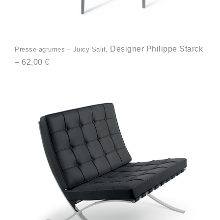
Designer
Philippe Starck
Presse-agrumes – Juicy Salif,
–
62,00 €