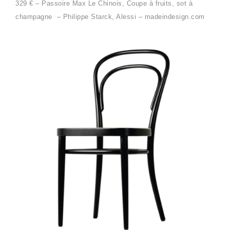
329 € – Passoire Max Le Chinois, Coupe à fruits, sot à
champagne – Philippe Starck, Alessi – madeindesign.com