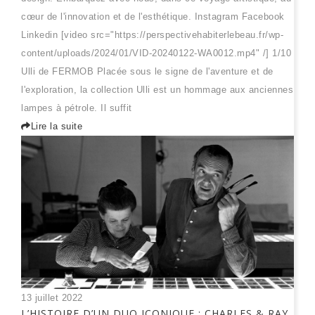
cœur de l'innovation et de l'esthétique. Instagram Facebook
Linkedin [video src="https://perspectivehabiterlebeau.fr/wp-
content/uploads/2024/01/VID-20240122-WA0012.mp4" /] 1/10
Ulli de FERMOB Placée sous le signe de l'aventure et de
l'exploration, la collection Ulli est un hommage aux anciennes
lampes à pétrole. Il suffit
Lire la suite
13 juillet 2022
L’HISTOIRE D’UN DUO ICONIQUE : CHARLES & RAY