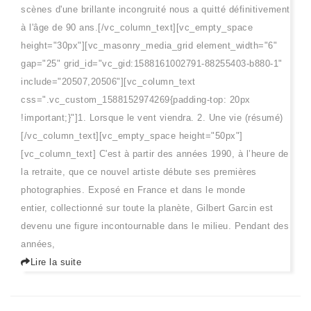
scènes d'une brillante incongruité nous a quitté définitivement
à l'âge de 90 ans.[/vc_column_text][vc_empty_space
height="30px"][vc_masonry_media_grid element_width="6"
gap="25" grid_id="vc_gid:1588161002791-88255403-b880-1"
include="20507,20506"][vc_column_text
css=".vc_custom_1588152974269{padding-top: 20px
!important;}"]1. Lorsque le vent viendra. 2. Une vie (résumé)
[/vc_column_text][vc_empty_space height="50px"]
[vc_column_text] C'est à partir des années 1990, à l’heure de
la retraite, que ce nouvel artiste débute ses premières
photographies. Exposé en France et dans le monde
entier, collectionné sur toute la planète, Gilbert Garcin est
devenu une figure incontournable dans le milieu. Pendant des
années,
Lire la suite