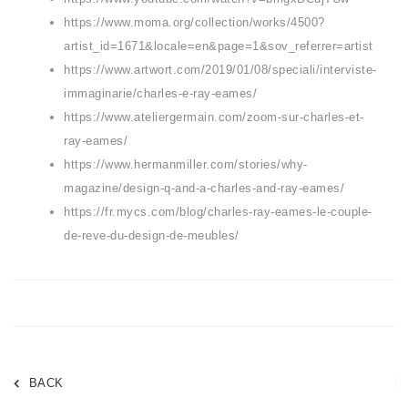
https://www.moma.org/collection/works/4500?
artist_id=1671&locale=en&page=1&sov_referrer=artist
https://www.artwort.com/2019/01/08/speciali/interviste-
immaginarie/charles-e-ray-eames/
https://www.ateliergermain.com/zoom-sur-charles-et-
ray-eames/
https://www.hermanmiller.com/stories/why-
magazine/design-q-and-a-charles-and-ray-eames/
https://fr.mycs.com/blog/charles-ray-eames-le-couple-
de-reve-du-design-de-meubles/
BACK