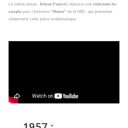
La même année,
Arlene Francis
réalisera une
interview du
couple
pour l’émission
“
Home
“
de la NBC, qui présentait
notamment cette pièce emblématique.
1957 :