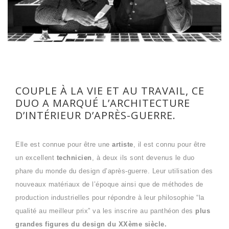
COUPLE À LA VIE ET AU TRAVAIL, CE
DUO A MARQUÉ L’ARCHITECTURE
D’INTÉRIEUR D’APRÈS-GUERRE.
Elle est connue pour être une
artiste
, il est connu pour être
un excellent
technicien
, à deux ils sont devenus le duo
phare du monde du design d’après-guerre. Leur utilisation des
nouveaux matériaux de l’époque ainsi que de méthodes de
production industrielles pour répondre à leur philosophie “la
qualité au meilleur prix” va les inscrire au panthéon des
plus
grandes figures du design du XXème siècle.