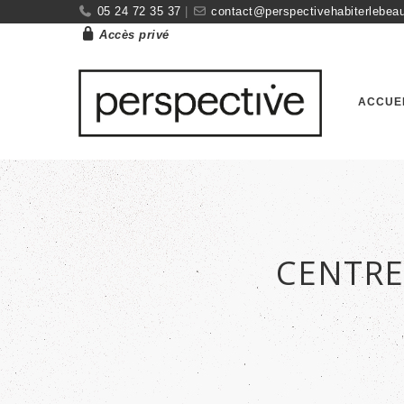
05 24 72 35 37
|
contact@perspectivehabiterlebeau
Accès privé
ACCUE
CENTRE 