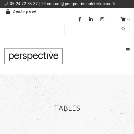
05 24 72 35 37
|
contact@perspectivehabiterlebeau.fr
Accès privé
0
TABLES