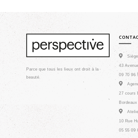
CONTA
Siège
43 Avenu
Parce que tous les lieux ont droit à la
09 70 96 
beauté.
Agenc
27 cours 
Bordeaux 
Ateli
10 Rue Hu
05 55 09 