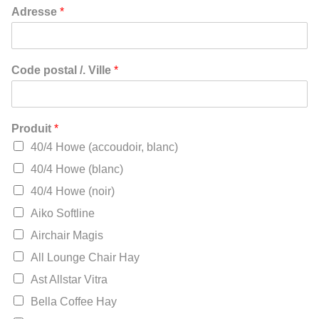
*
Adresse
*
N
°
S
i
Code postal /. Ville
*
r
e
t
d
Produit
*
e
m
40/4 Howe (accoudoir, blanc)
a
40/4 Howe (blanc)
n
d
40/4 Howe (noir)
e
Aiko Softline
Airchair Magis
All Lounge Chair Hay
Ast Allstar Vitra
Bella Coffee Hay