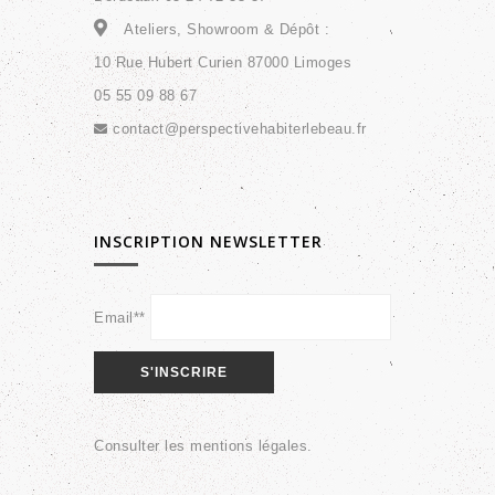
Ateliers, Showroom & Dépôt :
10 Rue Hubert Curien 87000 Limoges
05 55 09 88 67
contact@perspectivehabiterlebeau.fr
INSCRIPTION NEWSLETTER
Email**
Consulter les
mentions légales
.