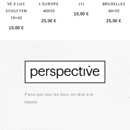
VE X LUC
L’EUROPE
(1)
BRUXELLES
SCHUITEN
40X55
40×55
10,00
€
70×42
25,00
€
25,00
€
10,00
€
Parce que tous les lieux ont droit à la
beauté.