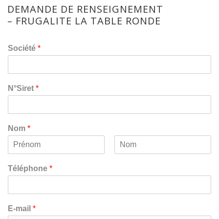
DEMANDE DE RENSEIGNEMENT
– FRUGALITE LA TABLE RONDE
Société
*
N°Siret
*
Nom
*
P
N
r
o
Téléphone
*
é
m
n
o
m
E-mail
*