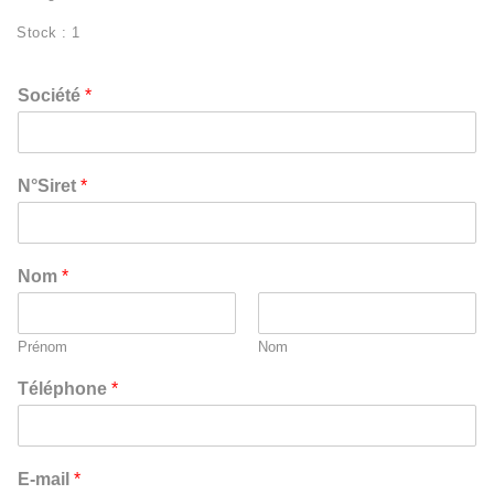
Stock : 1
Société
*
p
N°Siret
*
o
s
t
a
Nom
*
l
*
S
Prénom
Nom
o
c
Téléphone
*
i
é
t
é
E-mail
*