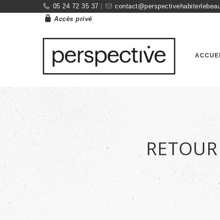
05 24 72 35 37
|
contact@perspectivehabiterlebeau
Accès privé
ACCUE
RETOUR