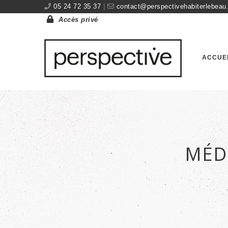
05 24 72 35 37
|
contact@perspectivehabiterlebeau.
Accès privé
ACCUE
MÉD