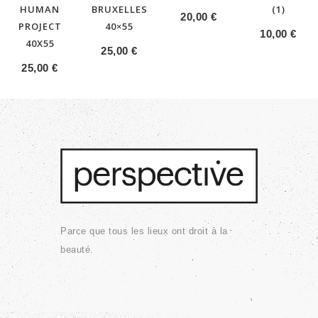
HUMAN
BRUXELLES
(1)
20,00
€
PROJECT
40×55
10,00
€
40X55
25,00
€
25,00
€
Parce que tous les lieux ont droit à la
beauté.