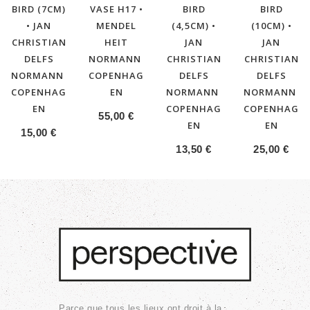
BIRD (7CM)
VASE H17 •
BIRD
BIRD
• JAN
MENDEL
(4,5CM) •
(10CM) •
CHRISTIAN
HEIT
JAN
JAN
DELFS
NORMANN
CHRISTIAN
CHRISTIAN
NORMANN
COPENHAG
DELFS
DELFS
COPENHAG
EN
NORMANN
NORMANN
EN
COPENHAG
COPENHAG
55,00
€
EN
EN
15,00
€
13,50
€
25,00
€
Parce que tous les lieux ont droit à la