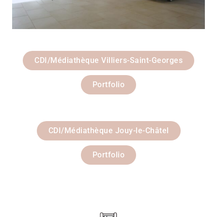
CDI/Médiathèque Villiers-Saint-Georges
Portfolio
CDI/Médiathèque Jouy-le-Châtel
Portfolio